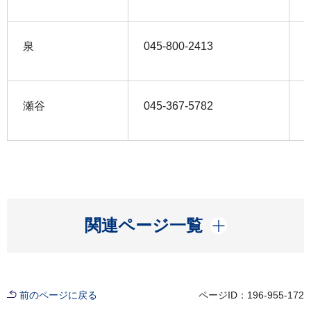
泉
045‐800‐2413
0
瀬谷
045‐367‐5782
0
開く
関連ページ一覧
前のページに戻る
ページID：196-955-172