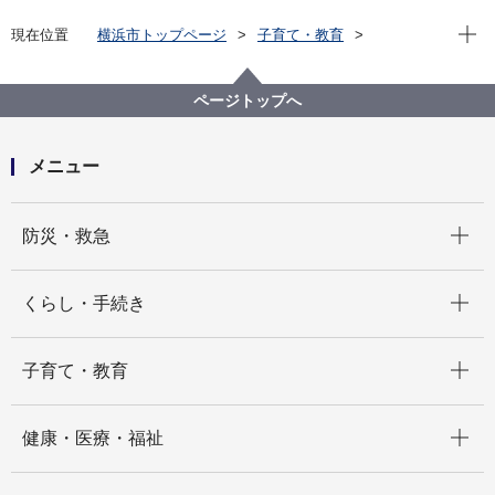
現在位
現在位置
横浜市トップページ
子育て・教育
保育・幼児教育
保育所・保育施設
保育所等の利用
【就労証明書の提出を省略できる方向け】令和８年度
ページトップへ
の現況確認について
メニュー
開く
防災・救急
開く
くらし・手続き
開く
子育て・教育
開く
健康・医療・福祉
開く