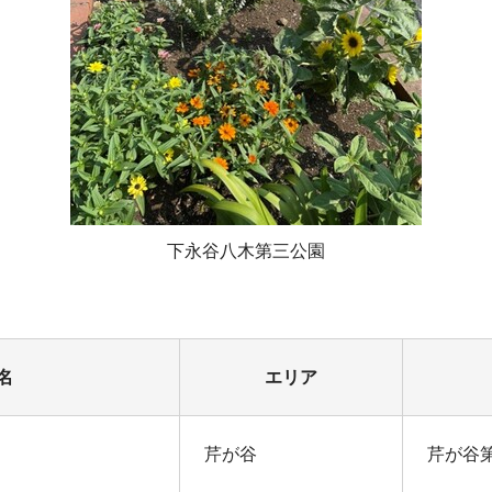
下永谷八木第三公園
名
エリア
芹が谷
芹が谷