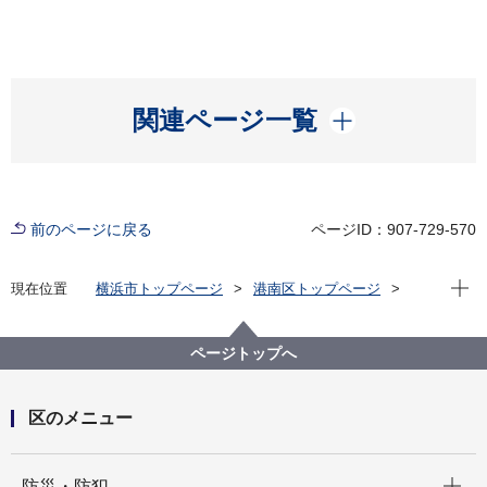
開く
関連ページ一覧
前のページに戻る
ページID：907-729-570
現在位
現在位置
横浜市トップページ
港南区トップページ
区の紹介
港南区の概要
港南区内の見どころ
富士山が見えるところ
下永谷市民の森
ページトップへ
区のメニュー
開く
防災・防犯