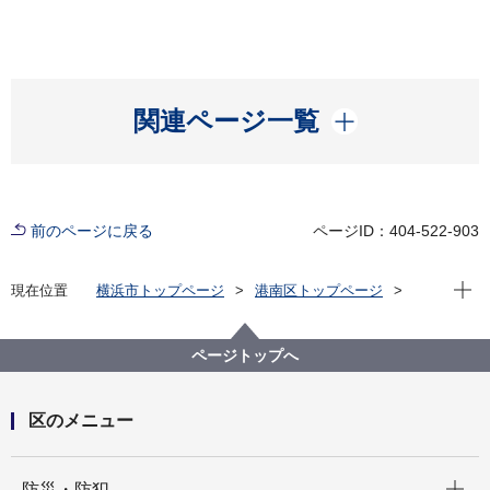
開く
関連ページ一覧
前のページに戻る
ページID：404-522-903
現在位
現在位置
横浜市トップページ
港南区トップページ
区の紹介
港南区の概要
港南区内の見どころ
富士山が見えるところ
港南６丁目付近
ページトップへ
区のメニュー
開く
防災・防犯