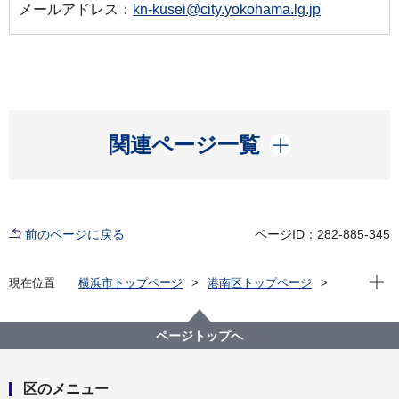
メールアドレス：
kn-kusei@city.yokohama.lg.jp
開く
関連ページ一覧
前のページに戻る
ページID：282-885-345
現在位
現在位置
横浜市トップページ
港南区トップページ
区の紹介
港南区の概要
港南区内の見どころ
富士山が見えるところ
下永谷１丁目付近
ページトップへ
区のメニュー