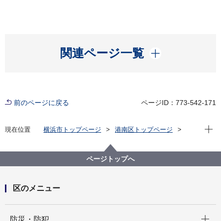
開く
関連ページ一覧
前のページに戻る
ページID：773-542-171
現在位
現在位置
横浜市トップページ
港南区トップページ
区の紹介
港南区の概要
港南区内の見どころ
富士山が見えるところ
鍛冶ヶ谷南公園
ページトップへ
区のメニュー
開く
防災・防犯