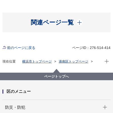
開く
関連ページ一覧
前のページに戻る
ページID：276-514-414
現在位
現在位置
横浜市トップページ
港南区トップページ
区政情報
広報・刊行物
「港南区健康経営フェイスブック」は令和８年５月１
日に閉鎖しました。
ページトップへ
区のメニュー
開く
防災・防犯