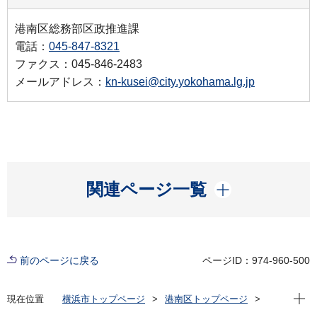
港南区総務部区政推進課
電話：
045-847-8321
ファクス：045-846-2483
メールアドレス：
kn-kusei@city.yokohama.lg.jp
開く
関連ページ一覧
前のページに戻る
ページID：974-960-500
現在位
現在位置
横浜市トップページ
港南区トップページ
区政情報
広報・刊行物