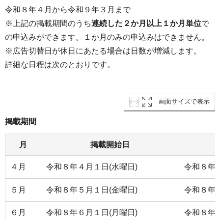
令和８年４月から令和９年３月まで
※上記の掲載期間のうち
連続した２か月以上１か月単位
で
の申込みができます。１か月のみの申込みはできません。
※広告切替日が休日にあたる場合は日数が増減します。
詳細な日程は次のとおりです。
画面サイズで表示
掲載期間
月
掲載開始日
４月
令和８年４月１日(水曜日)
令和８年４
５月
令和８年５月１日(金曜日)
令和８年５
６月
令和８年６月１日(月曜日)
令和８年６