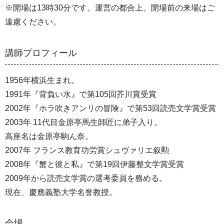
※開場は13時30分です。運営の都合上、開場前の来場はご
遠慮ください。
講師プロフィール
1956年横浜生まれ。
1991年『背負い水』で第105回芥川賞受賞
2002年『ホラ吹きアンリの冒険』で第53回読売文学賞受賞
2003年 11代目金原亭馬生師匠に弟子入り。
高座名は金原亭駒ん奈。
2007年 フランス教育功労賞シュヴァリエ叙勲
2008年『蟹と彼と私』で第19回伊藤整文学賞受賞
2009年から読売文学賞の選考委員を務める。
現在、慶應義塾大学名誉教授。
会場