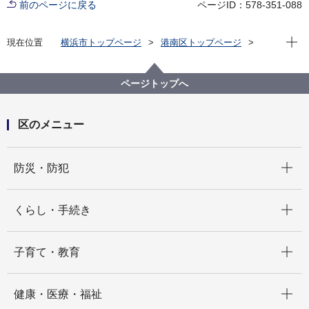
前のページに戻る
ページID：578-351-088
現在位
現在位置
横浜市トップページ
港南区トップページ
くらし・手続き
市民協働・学び
学び
読書
【終了】令和5年度港南区読書講演会について
ページトップへ
区のメニュー
開く
防災・防犯
開く
くらし・手続き
開く
子育て・教育
開く
健康・医療・福祉