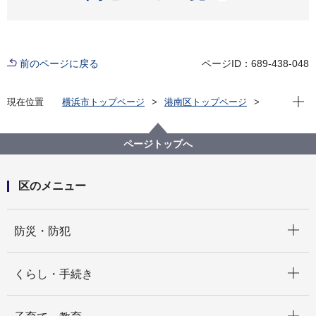
前のページに戻る
ページID：689-438-048
現在位
現在位置
横浜市トップページ
港南区トップページ
子育て・教育
子育て支援・相談
子育て知識
ページトップへ
区のメニュー
開く
防災・防犯
開く
くらし・手続き
開く