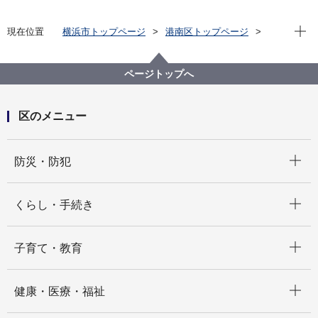
現在位
現在位置
横浜市トップページ
港南区トップページ
防災・防犯
防犯
ＬＥＤ防犯灯について
ページトップへ
区のメニュー
開く
防災・防犯
開く
くらし・手続き
開く
子育て・教育
開く
健康・医療・福祉