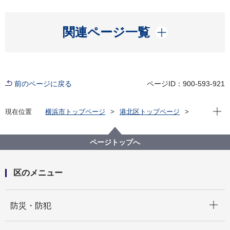
開く
関連ページ一覧
前のページに戻る
ページID：900-593-921
現在位
現在位置
横浜市トップページ
港北区トップページ
区政情報
指定管理者制度
指定管理者の公募・選定状況について
令和４年度
ページトップへ
横浜市師岡コミュニティハウス指定管理者（第４期）
の公募について（終了しました。）
区のメニュー
開く
防災・防犯
開く