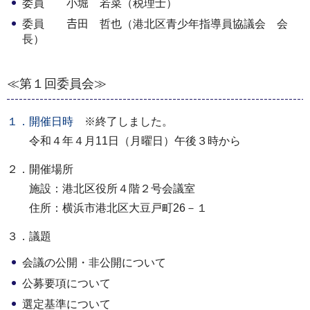
委員 小堀 若菜（税理士）
委員 𠮷田 哲也（港北区青少年指導員協議会 会
長）
≪第１回委員会≫
１．開催日時
※終了しました。
令和４年４月11日（月曜日）午後３時から
２．開催場所
施設：港北区役所４階２号会議室
住所：横浜市港北区大豆戸町26－１
３．議題
会議の公開・非公開について
公募要項について
選定基準について