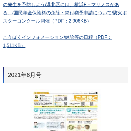
の発生を予防しよう/港北区には、横浜F・マリノスがあ
る。/国民年金保険料の免除・納付猶予申請について/防火ポ
スターコンクール開催（PDF：2,906KB）
こうほくインフォメーション/健診等の日程（PDF：
1,511KB）
2021年6月号