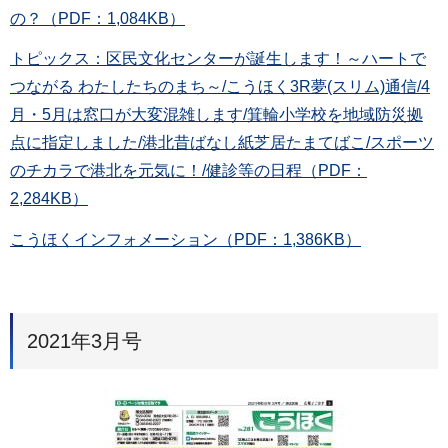
の？（PDF：1,084KB）
トピックス：区民文化センターが誕生します！～ハートで
つながる わたしたちのまち～/こうほく3R夢(スリム)通信/4
月・5月は窓口が大変混雑します/箕輪小学校を地域防災拠
点に指定しました/港北昔ばなし紙芝居たまてばこ/スポーツ
のチカラで港北を元気に！/健診等の日程（PDF：
2,284KB）
こうほくインフォメーション（PDF：1,386KB）
2021年3月号