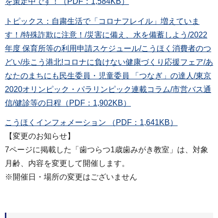
を策定中です！（PDF：1,584KB）
トピックス：自粛生活で「コロナフレイル」増えていま
す！/特殊詐欺に注意！/災害に備え、水を備蓄しよう/2022
年度 保育所等の利用申請スケジュール/こうほく消費者のつ
どい/歩こう港北!コロナに負けない健康づくり応援フェア/あ
なたのまちにも民生委員・児童委員 「つなぎ」の達人/東京
2020オリンピック・パラリンピック連載コラム/市営バス通
信/健診等の日程（PDF：1,902KB）
こうほくインフォメーション （PDF：1,641KB）
【変更のお知らせ】
7ページに掲載した「歯つらつ1歳歯みがき教室」は、対象
月齢、内容を変更して開催します。
※開催日・場所の変更はございません