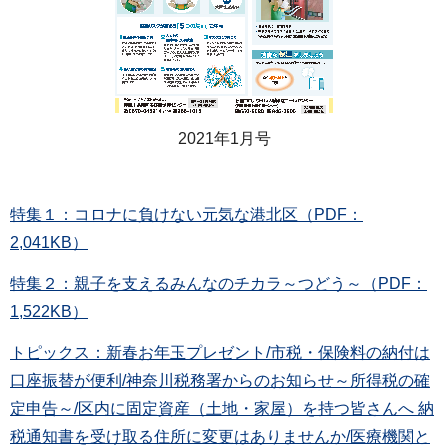
2021年1月号
特集１：コロナに負けない元気な港北区（PDF：
2,041KB）
特集２：親子を支えるみんなのチカラ～つどう～（PDF：
1,522KB）
トピックス：新春お年玉プレゼント/市税・保険料の納付は
口座振替が便利/神奈川税務署からのお知らせ～所得税の確
定申告～/区内に固定資産（土地・家屋）を持つ皆さんへ 納
税通知書を受け取る住所に変更はありませんか/医療機関と