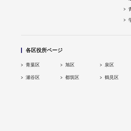
各区役所ページ
青葉区
旭区
泉区
瀬谷区
都筑区
鶴見区