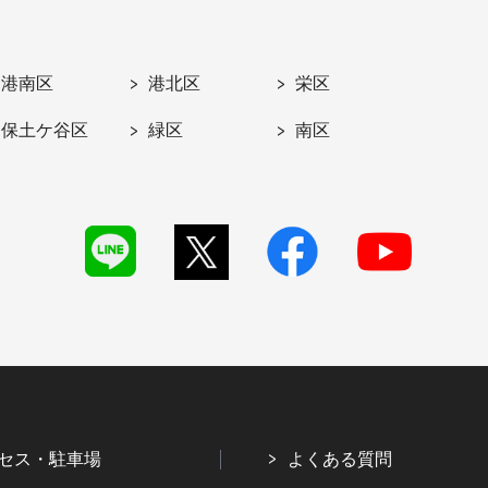
港南区
港北区
栄区
保土ケ谷区
緑区
南区
セス・駐車場
よくある質問