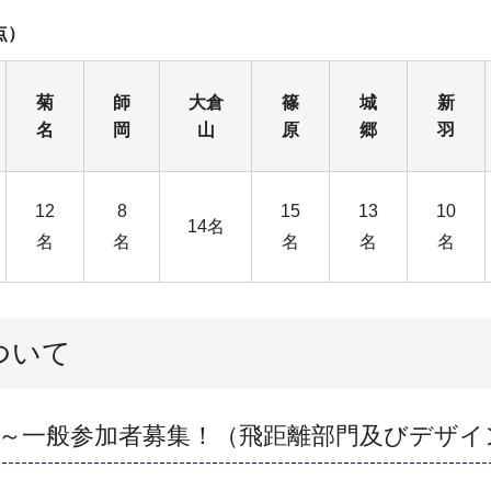
点）
菊
師
大倉
篠
城
新
名
岡
山
原
郷
羽
12
8
15
13
10
14名
名
名
名
名
名
ついて
me～一般参加者募集！（飛距離部門及びデザイ