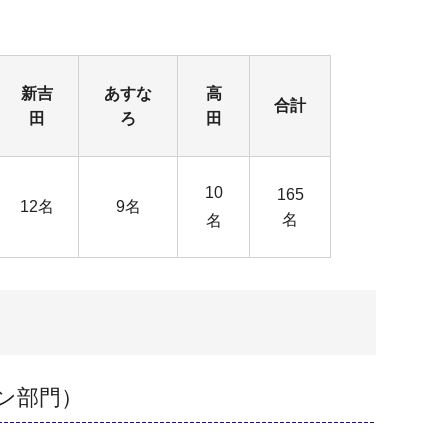
新吉
あすな
高
合計
田
ろ
田
10
165
12名
9名
名
名
ン部門）