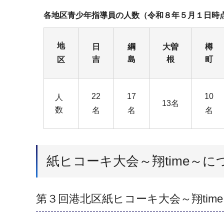
各地区青少年指導員の人数（令和８年５月１日時
地
日
綱
大曽
樽
吉
島
根
町
区
22
17
10
人
13名
数
名
名
名
紙ヒコーキ大会～翔time～に
第３回港北区紙ヒコーキ大会～翔ti