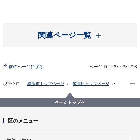
開く
関連ページ一覧
前のページに戻る
ページID：967-035-216
現在位
現在位置
横浜市トップページ
港北区トップページ
くらし・手続き
戸籍・税・保険
戸籍・住民票・印鑑登録・マイナンバーカード
住民登録（転入、転出など）
ページトップへ
区のメニュー
開く