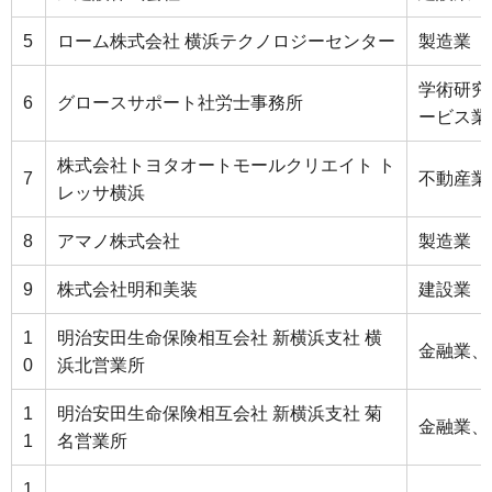
5
ローム株式会社 横浜テクノロジーセンター
製造業
学術研究
6
グロースサポート社労士事務所
ービス業
株式会社トヨタオートモールクリエイト ト
7
不動産業
レッサ横浜
8
アマノ株式会社
製造業
9
株式会社明和美装
建設業
1
明治安田生命保険相互会社 新横浜支社 横
金融業、
0
浜北営業所
1
明治安田生命保険相互会社 新横浜支社 菊
金融業、
1
名営業所
1