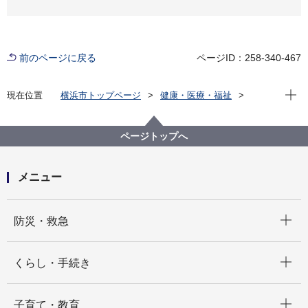
前のページに戻る
ページID：258-340-467
現在位
現在位置
横浜市トップページ
健康・医療・福祉
健康・医療
健康づくり
喫煙
禁煙NOTE
禁煙したい方へ
禁煙のメリット
ページトップへ
メニュー
開く
防災・救急
開く
くらし・手続き
開く
子育て・教育