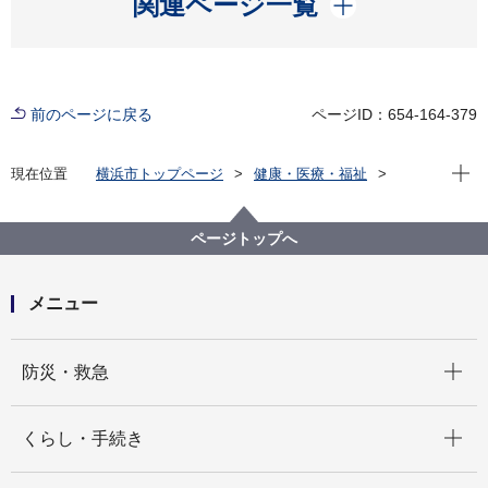
関連ページ一覧
前のページに戻る
ページID：654-164-379
現在位
現在位置
横浜市トップページ
健康・医療・福祉
健康・医療
医療
在宅医療
アドバンス・ケア・プランニング（ACP）“人生会
議”について
ページトップへ
横浜市「人生会議」短編ドラマ
メニュー
開く
防災・救急
開く
くらし・手続き
開く