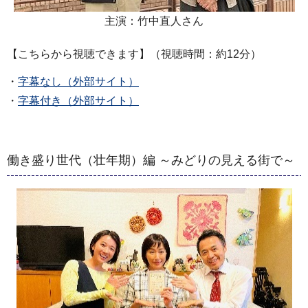
主演：竹中直人さん
【こちらから視聴できます】（視聴時間：約12分）
・
字幕なし（外部サイト）
・
字幕付き（外部サイト）
働き盛り世代（壮年期）編 ～みどりの見える街で～