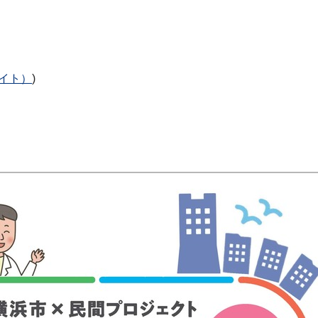
イト）
)