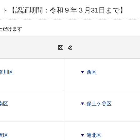
ト【認証期間：令和９年３月31日まで】
ただけます
区 名
奈川区
西区
南区
保土ケ谷区
沢区
港北区