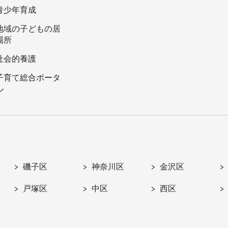
青少年育成
地域の子どもの居
場所
社会的養護
子育て総合ポータ
ル
磯子区
神奈川区
金沢区
戸塚区
中区
西区