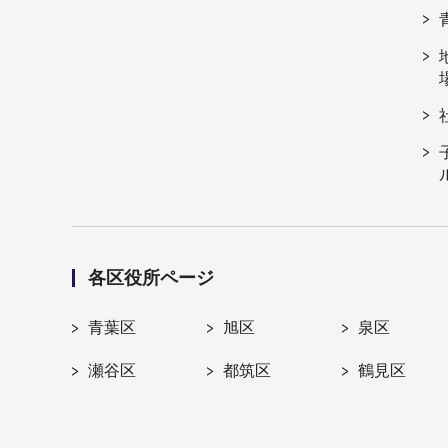
各区役所ページ
青葉区
旭区
泉区
瀬谷区
都筑区
鶴見区