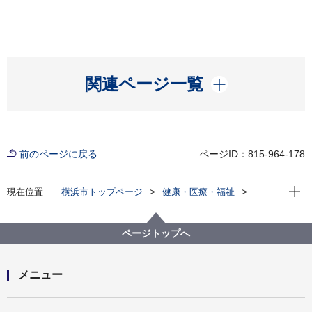
開く
関連ページ一覧
前のページに戻る
ページID：815-964-178
現在位
現在位置
横浜市トップページ
健康・医療・福祉
福祉・介護
高齢者福祉・介護
お問い合わせ
あなたのお住まいの地区を担当している地域包括支援
ページトップへ
センター
メニュー
開く