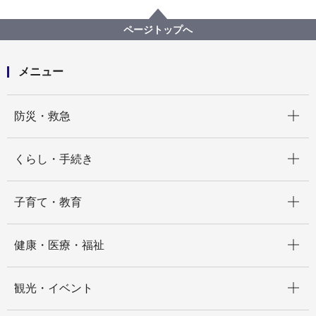
福祉・介護
障害福祉
障害者差別解消法への対応
事例検索
勤務先等
肢体不自由
ページトップへ
（障害者差別事例2）肢体不自由 勤務先等
メニュー
開く
防災・救急
開く
くらし・手続き
開く
子育て・教育
開く
健康・医療・福祉
開く
観光・イベント