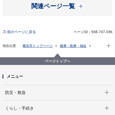
開く
関連ページ一覧
前のページに戻る
ページID：938-747-596
現在位
現在位置
横浜市トップページ
健康・医療・福祉
福祉・介護
障害福祉
障害者差別解消法への対応
事例検索
勤務先等
視覚障害
ページトップへ
（障害者差別事例1）視覚障害 勤務先等
メニュー
開く
防災・救急
開く
くらし・手続き