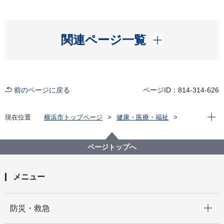
開く
関連ページ一覧
前のページに戻る
ページID：814-314-626
現在位
現在位置
横浜市トップページ
健康・医療・福祉
福祉・介護
障害福祉
障害者差別解消法への対応
事例検索
福祉サービス
視覚障害
ページトップへ
（障害者差別事例4）視覚障害 福祉サービス
メニュー
開く
防災・救急