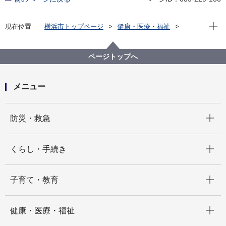
現在位
現在位置
横浜市トップページ
健康・医療・福祉
福祉・介護
障害福祉
障害福祉サービス・制度一覧
就労・雇用
就労したい・雇用したい
ページトップへ
障害のある方の職業訓練（神奈川障害者職業能力開発
校）
メニュー
開く
防災・救急
開く
くらし・手続き
開く
子育て・教育
開く
健康・医療・福祉