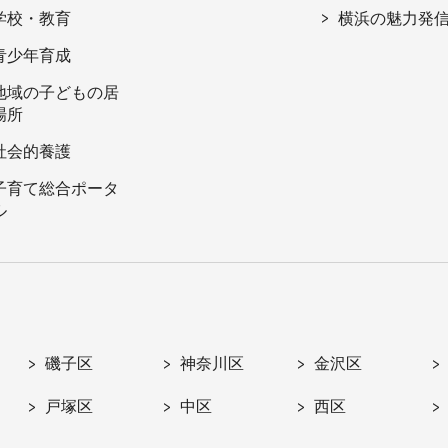
学校・教育
横浜の魅力発
青少年育成
地域の子どもの居
場所
社会的養護
子育て総合ポータ
ル
磯子区
神奈川区
金沢区
戸塚区
中区
西区