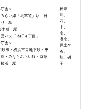
神奈
本庁舎＞
川、
とみらい線「馬車道」駅「日
西、
通り」駅
中、
桜木町」駅
南、
市営バス「本町４丁目」
港南、
分庁舎＞
保土ケ
・相鉄線・横浜市営地下鉄・東
谷、
横線・みなとみらい線・京急
旭、磯
「横浜」駅
子