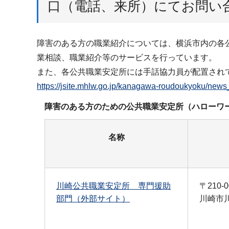
口（電話、来所）にてお問い
障害のある方の職業紹介については、横浜市内の各
業相談、職業紹介等のサービスを行っています。
また、各公共職業安定所には手話協力員が配置され
https://jsite.mhlw.go.jp/kanagawa-roudoukyoku
障害のある方のための公共職業安定所（ハローワ
名称
川崎公共職業安定所 専門援助
〒210-0
部門（外部サイト）
川崎市川