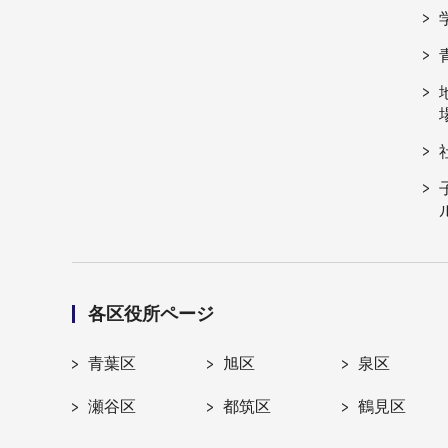
各区役所ページ
青葉区
旭区
泉区
瀬谷区
都筑区
鶴見区