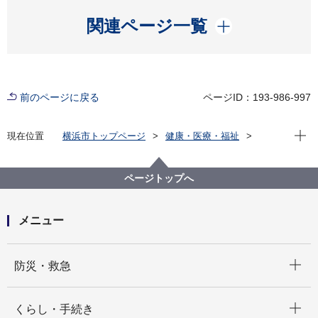
開く
関連ページ一覧
前のページに戻る
ページID：193-986-997
現在位
現在位置
横浜市トップページ
健康・医療・福祉
福祉・介護
地域福祉保健
横浜市福祉調整委員会
会議録
ページトップへ
メニュー
開く
防災・救急
開く
くらし・手続き