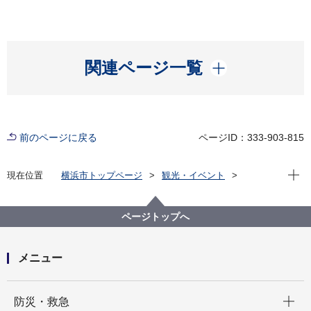
開く
関連ページ一覧
前のページに戻る
ページID：333-903-815
現在位
現在位置
横浜市トップページ
観光・イベント
スポーツ
スポーツ振興
地域スポーツの振興など
横浜市スポーツ推進委員の概要
ページトップへ
メニュー
開く
防災・救急