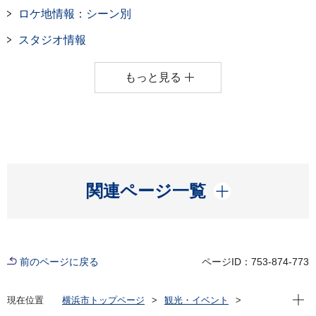
ロケ地情報：シーン別
スタジオ情報
もっと見る
開く
関連ページ一覧
前のページに戻る
ページID：753-874-773
現在位
現在位置
横浜市トップページ
観光・イベント
横浜の魅力発信
横浜フィルムコミッション