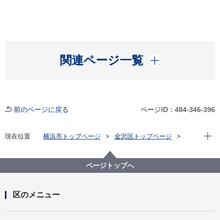
開く
関連ページ一覧
前のページに戻る
ページID：484-346-396
現在位
現在位置
横浜市トップページ
金沢区トップページ
くらし・手続き
住まい・暮らし
生活環境
災害時地域防災拠点の衛生ポスター
７換気について
ページトップへ
区のメニュー
開く