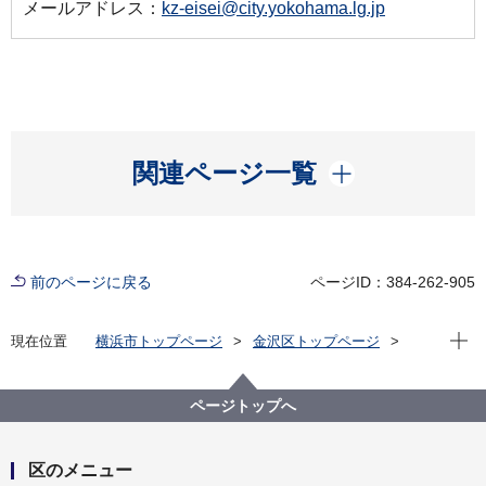
メールアドレス：
kz-eisei@city.yokohama.lg.jp
開く
関連ページ一覧
前のページに戻る
ページID：384-262-905
現在位
現在位置
横浜市トップページ
金沢区トップページ
くらし・手続き
住まい・暮らし
生活環境
災害時地域防災拠点の衛生ポスター
３飲用水について
ページトップへ
区のメニュー