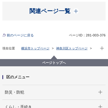
開く
関連ページ一覧
前のページに戻る
ページID：281-003-376
現在位
現在位置
横浜市トップページ
神奈川区トップページ
区の紹介
神奈川区のマスコット
かめ太郎・区シンボルマークのイラスト使用について
ページトップへ
区のメニュー
開く
防災・防犯
開く
くらし・手続き