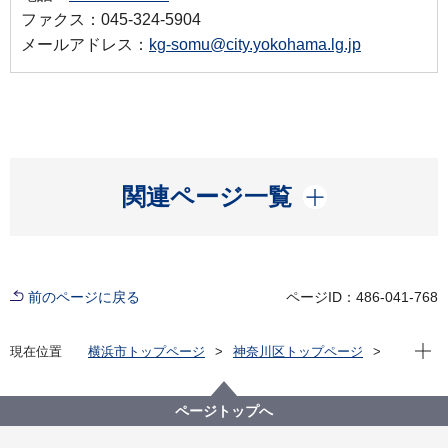
ファクス：045-324-5904
メールアドレス：
kg-somu@city.yokohama.lg.jp
開く
関連ページ一覧
前のページに戻る
ページID：486-041-768
現在位
現在位置
横浜市トップページ
神奈川区トップページ
区政情報
運営方針・予算
予算・主要事業
令和８年度 神奈川区予算
ページトップへ