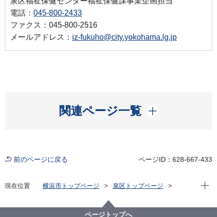
泉区福祉保健センター福祉保健課事業企画担当
電話：
045-800-2433
ファクス：045-800-2516
メールアドレス：
iz-fukuho@city.yokohama.lg.jp
開く
関連ページ一覧
前のページに戻る
ページID：628-667-433
現在位
現在位置
横浜市トップページ
泉区トップページ
健康・医療・福祉
福祉・介護
地域福祉保健
泉区地域福祉保健計画
年度ごとの活動
平成25年度の活動
ページトップへ