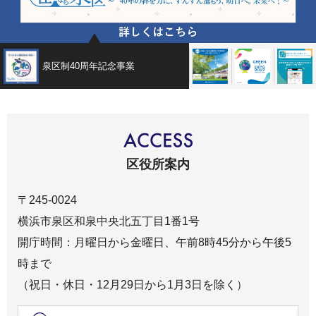
泉区制40周年記念事業
広報よこはま泉区版
GREEN×E
区役所案内
〒245-0024
横浜市泉区和泉中央北五丁目1番1号
開庁時間：月曜日から金曜日、午前8時45分から午後5
時まで
（祝日・休日・12月29日から1月3日を除く）