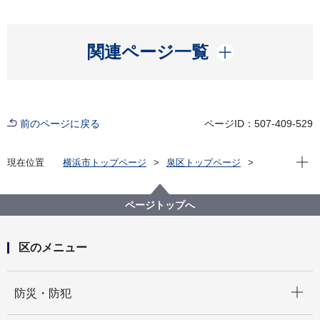
開く
関連ページ一覧
前のページに戻る
ページID：507-409-529
現在位
現在位置
横浜市トップページ
泉区トップページ
健康・医療・福祉
健康・医療
医療
夜間・休日に急病のときは
ページトップへ
区のメニュー
開く
防災・防犯