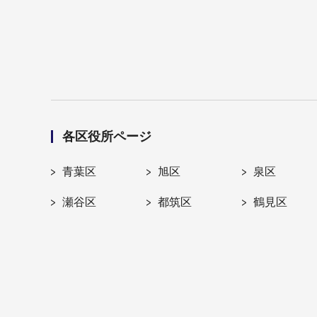
各区役所ページ
青葉区
旭区
泉区
瀬谷区
都筑区
鶴見区