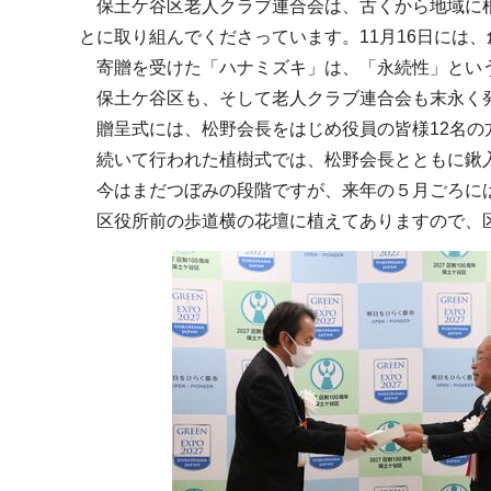
保土ケ谷区老人クラブ連合会は、古くから地域に根
とに取り組んでくださっています。11月16日には
寄贈を受けた「ハナミズキ」は、「永続性」とい
保土ケ谷区も、そして老人クラブ連合会も末永く発
贈呈式には、松野会長をはじめ役員の皆様12名の
続いて行われた植樹式では、松野会長とともに鍬
今はまだつぼみの段階ですが、来年の５月ごろに
区役所前の歩道横の花壇に植えてありますので、区