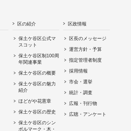
区の紹介
区政情報
保土ケ谷区公式マ
区長のメッセージ
スコット
運営方針・予算
保土ケ谷区制100周
指定管理者制度
年関連事業
採用情報
保土ケ谷区の概要
市会・選挙
保土ケ谷区の魅力
紹介
統計・調査
ほどがや花憲章
広報・刊行物
保土ケ谷区の歴史
広聴・アンケート
保土ケ谷区のシン
ボルマーク・木・