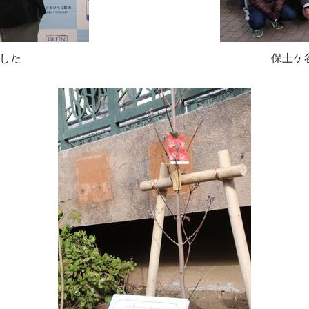
した
保土ケ