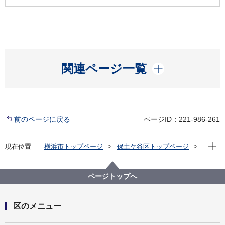
開く
関連ページ一覧
前のページに戻る
ページID：221-986-261
現在位
現在位置
横浜市トップページ
保土ケ谷区トップページ
区政情報
区長のメッセージ
令和５年度
NO.12「ほどがやバンドバトル2023」を開催しまし
た！
ページトップへ
区のメニュー