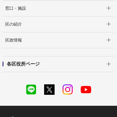
開く
窓口・施設
開く
区の紹介
開く
区政情報
開く
各区役所ページ