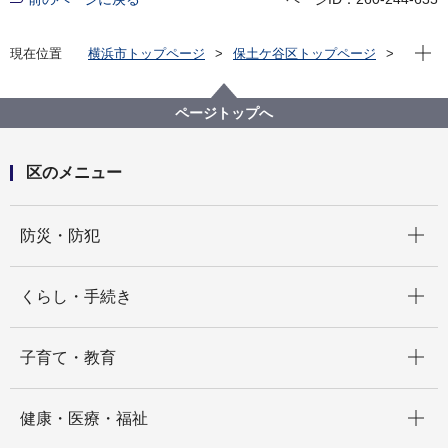
現在位
現在位置
横浜市トップページ
保土ケ谷区トップページ
区政情報
広報・刊行物
広報よこはま ほどがや区版
令和4年（2022年）分
2022年4月号
ページトップへ
区のメニュー
開く
防災・防犯
開く
くらし・手続き
開く
子育て・教育
開く
健康・医療・福祉