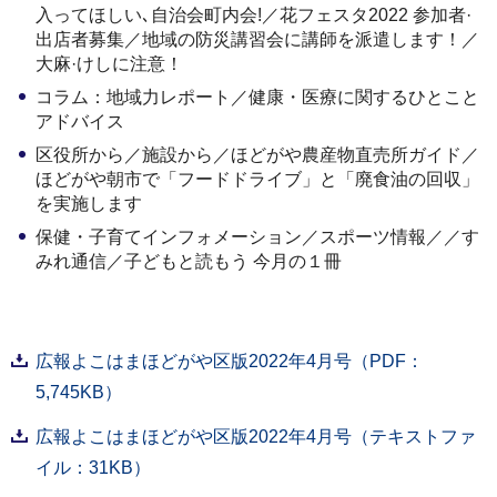
入ってほしい､自治会町内会!／花フェスタ2022 参加者·
出店者募集／地域の防災講習会に講師を派遣します！／
大麻·けしに注意！
コラム：地域力レポート／健康・医療に関するひとこと
アドバイス
区役所から／施設から／ほどがや農産物直売所ガイド／
ほどがや朝市で「フードドライブ」と「廃食油の回収」
を実施します
保健・子育てインフォメーション／スポーツ情報／／す
みれ通信／子どもと読もう 今月の１冊
広報よこはまほどがや区版2022年4月号（PDF：
5,745KB）
広報よこはまほどがや区版2022年4月号（テキストファ
イル：31KB）