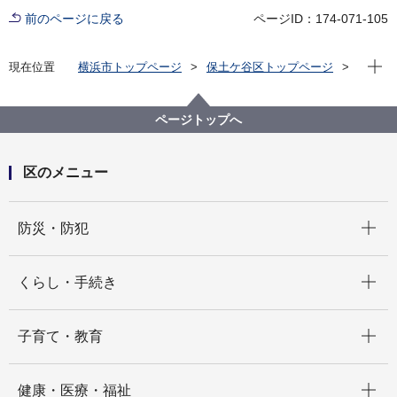
前のページに戻る
ページID：174-071-105
現在位
現在位置
横浜市トップページ
保土ケ谷区トップページ
区政情報
広報・刊行物
広報よこはま ほどがや区版
令和4年（2022年）分
2022年12月号
ページトップへ
区のメニュー
開く
防災・防犯
開く
くらし・手続き
開く
子育て・教育
開く
健康・医療・福祉