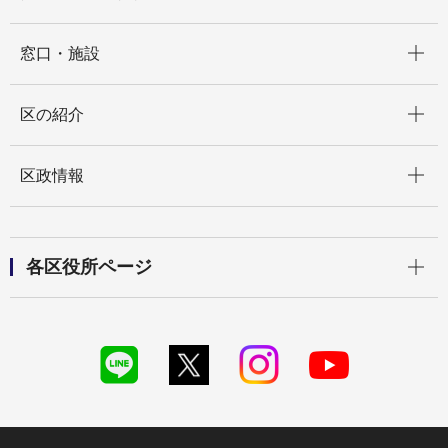
開く
窓口・施設
開く
区の紹介
開く
区政情報
開く
各区役所ページ