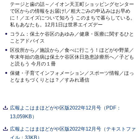
テージと歯の話～／イオン天王町ショッピングセンター
で区からの情報をお届け!／粗大ごみの申込みはお早め
に！／エイズについて知ろう このまちで暮らしている。
私もあなたも。12月1日は世界エイズデー
コラム：保土ケ谷区のあゆみ／健康・医療に関するひと
ことアドバイス
区役所から／施設から／食べに行こう！ほどがや野菜／
年末年始の急病は保土ケ谷区休日急患診療所へ／子ども
と読もう 今月の１冊
保健・子育てインフォメーション／スポーツ情報／ほっ
となまちづくりとは？／すみれ通信
広報よこはまほどがや区版2022年12月号（PDF：
13,059KB）
広報よこはまほどがや区版2022年12月号（テキストファ
イル：33KB）