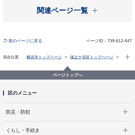
開く
関連ページ一覧
前のページに戻る
ページID：739-612-647
現在位
現在位置
横浜市トップページ
保土ケ谷区トップページ
区政情報
広報・刊行物
広報よこはま ほどがや区版
令和4年（2022年）分
2022年7月号
ページトップへ
区のメニュー
開く
防災・防犯
開く
くらし・手続き