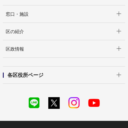
開く
窓口・施設
開く
区の紹介
開く
区政情報
開く
各区役所ページ