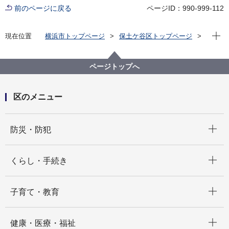
前のページに戻る
ページID：990-999-112
現在位
現在位置
横浜市トップページ
保土ケ谷区トップページ
くらし・手続き
まちづくり・環境
まちづくり
まちづくりの参考に
ページトップへ
区のメニュー
開く
防災・防犯
開く
くらし・手続き
開く
子育て・教育
開く
健康・医療・福祉