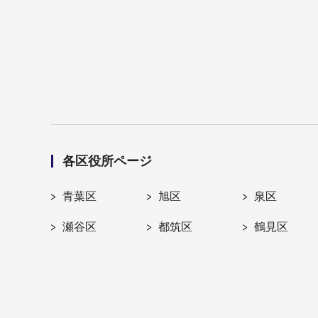
各区役所ページ
青葉区
旭区
泉区
瀬谷区
都筑区
鶴見区