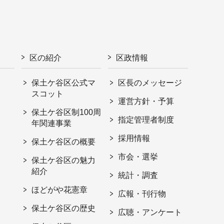
区の紹介
区政情報
保土ケ谷区公式マ
区長のメッセージ
スコット
運営方針・予算
保土ケ谷区制100周
指定管理者制度
年関連事業
採用情報
保土ケ谷区の概要
市会・選挙
保土ケ谷区の魅力
紹介
統計・調査
ほどがや花憲章
広報・刊行物
保土ケ谷区の歴史
広聴・アンケート