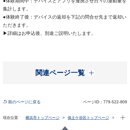
●体験期間中：デバイスとアプリを連携させ日々の運動量を
集計します。
●体験終了後：デバイスの返却を下記の問合せ先まで返却い
ただきます。
▶詳細はお申込後、別途ご説明いたします。
開く
関連ページ一覧
前のページに戻る
ページID：779-522-809
現在位
現在位置
横浜市トップページ
保土ケ谷区トップページ
健康・医療・福祉
健康・医療
健康づくり
運動
HODO HODO CHALLENGE (ほどチャレ）