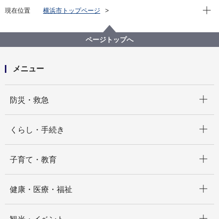
現在位
現在位置
横浜市トップページ
横浜市 Q＆Aよくある質問集
所管区局から探す
健康福祉局
高齢施設課
新しく開所を予定している特別養護老人ホームに申込
ページトップへ
みたい
メニュー
開く
防災・救急
開く
くらし・手続き
開く
子育て・教育
開く
健康・医療・福祉
開く