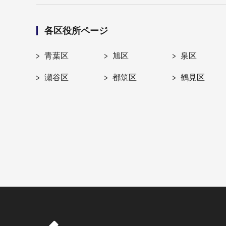
各区役所ページ
青葉区
旭区
泉区
瀬谷区
都筑区
鶴見区