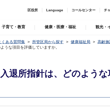
区役所
Language
コールセンター
チ
子育て・教育
健康・医療・福祉
観光・
よくある質問集
所管区局から探す
健康福祉局
高齢施
のような項目を評価していますか。
ム入退所指針は、どのような