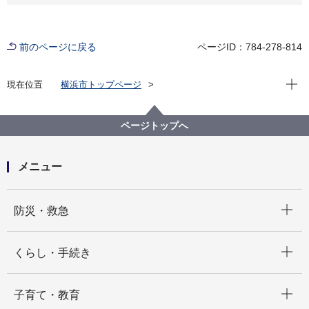
前のページに戻る
ページID：784-278-814
現在位
現在位置
横浜市トップページ
横浜市 Q＆Aよくある質問集
所管区局から探す
建築局
宅地審査課
擁壁を作る場合、手続きが必要ですか。
ページトップへ
メニュー
開く
防災・救急
開く
くらし・手続き
開く
子育て・教育