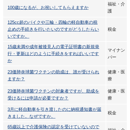
福祉・介
100歳になるが、お祝いしてもらえますか
護
125cc超のバイクや三輪・四輪の軽自動車の税
止めの手続きを行いたいのですがどうしたらい
税金
いですか。
15歳未満や成年被後見人の電子証明書の新規発
マイナン
行・更新はどのように手続きをすればいいです
バー
か
23価肺炎球菌ワクチンの助成は、誰が受けられ
健康・医
ますか？
療
23価肺炎球菌ワクチンの対象者ですが、助成を
健康・医
受けるには申請が必要ですか？
療
3月に軽自動車を引き渡したのに納税通知書が届
税金
きました。なぜですか。
65歳以上で介護保険の認定を受けていないので