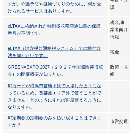
福祉・介
すが、介護予防や健康づくりのために、何か受
護
けられるサービスはありますか。
税金,事
eLTAXに格納された特別徴収税額通知書の保護
業者向け
番号が不明です。
情報
eLTAX（地方税共通納税システム）での納付方
税金
法を知りたいです。
GREEN×EXPO 2027（２０２７年国際園芸博覧
政策・取
会）の開催概要が知りたい。
組
ICカードが横浜市営地下鉄で入場したままにな
っているため、首都圏エリア外で使うことがで
きません。どのようにすれば再度使えるように
なりますか。
IC定期券の定期券のみを払い戻すことはできま
市営交通
すか？