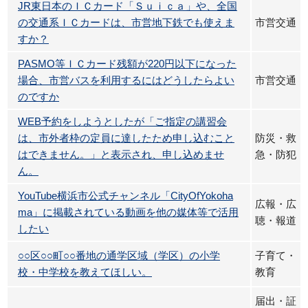
JR東日本のＩＣカード「Ｓｕｉｃａ」や、全国
の交通系ＩＣカードは、市営地下鉄でも使えま
市営交通
すか？
PASMO等ＩＣカード残額が220円以下になった
場合、市営バスを利用するにはどうしたらよい
市営交通
のですか
WEB予約をしようとしたが「ご指定の講習会
は、市外者枠の定員に達したため申し込むこと
防災・救
はできません。」と表示され、申し込めませ
急・防犯
ん。
YouTube横浜市公式チャンネル「CityOfYokoha
広報・広
ma」に掲載されている動画を他の媒体等で活用
聴・報道
したい
○○区○○町○○番地の通学区域（学区）の小学
子育て・
校・中学校を教えてほしい。
教育
届出・証